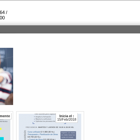
64 /
000
amente
Inicia el :
15/Feb/2018