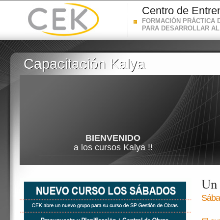
Centro de Entre
FORMACIÓN PRÁCTICA 
PARA DESARROLLAR AL
Capacitación Kalya
Capacitación Kalya
BIENVENIDO
a los cursos Kalya !!
Un 
Sába