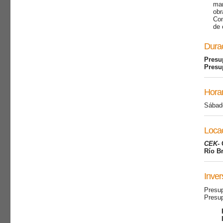
man
obr
Com
de 
Durac
Presu
Presu
Horar
Sábado
Loca
CEK
-
Río Br
Inver
Presup
Presup