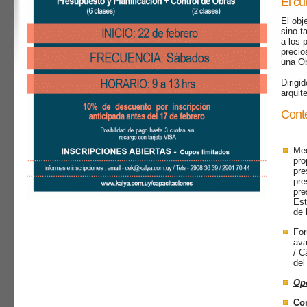
El cu
El obj
sino t
a los 
precio
una Ob
Dirigi
arquit
Conte
Med
pro
pre
pre
pre
Est
de 
For
ava
/ C
del
Op
Con