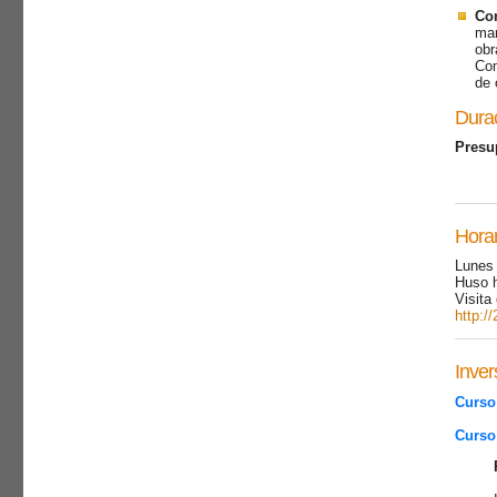
Con
man
obr
Com
de 
Durac
Presu
Horar
Lunes 
Huso h
Visita 
http:/
Inver
Curso
Curso