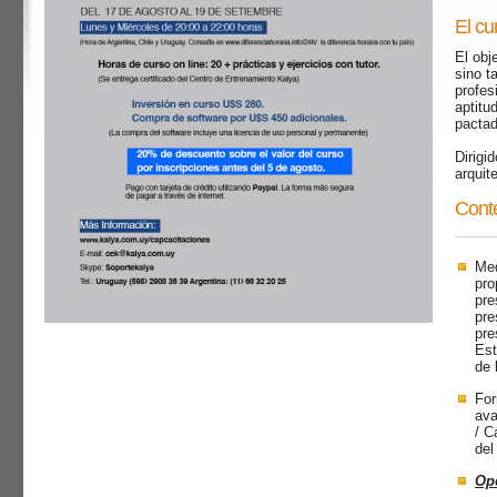
El cu
El obj
sino t
profes
aptitu
pactad
Dirigi
arquit
Conte
Med
pro
pre
pre
pre
Est
de 
For
ava
/ C
del
Op