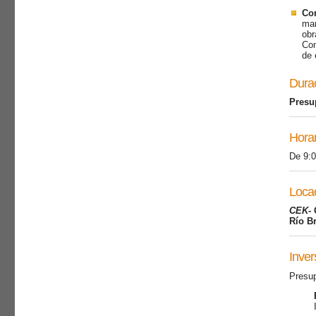
Con
man
obr
Com
de 
Durac
Presu
Horar
De 9:0
Loca
CEK
-
Río Br
Inver
Presup