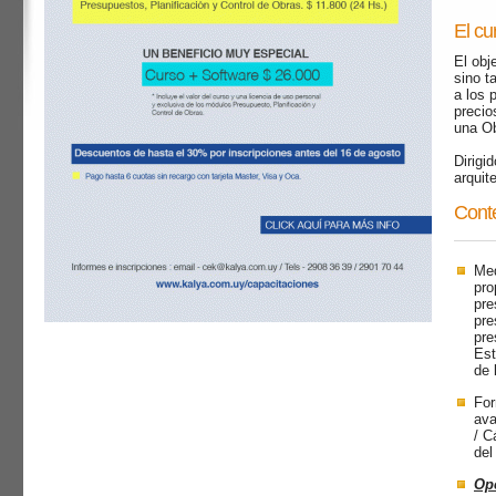
El cu
El obj
sino t
a los 
precio
una Ob
Dirigi
arquit
Conte
Med
pro
pre
pre
pre
Est
de 
For
ava
/ C
del
Op