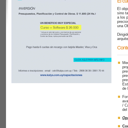
El cu
El obj
sino t
a los 
precio
una Ob
Dirigi
arquit
Conte
Med
pro
pre
pre
pre
Est
de 
For
ava
/ C
del
Op
Con