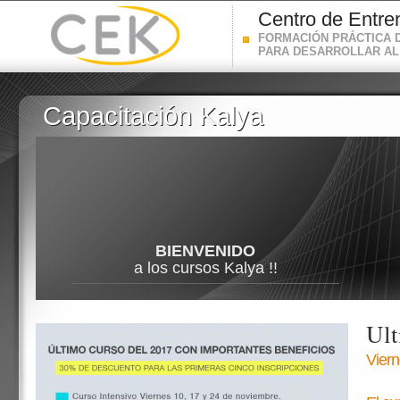
Centro de Entre
FORMACIÓN PRÁCTICA 
PARA DESARROLLAR AL
Capacitación Kalya
Capacitación Kalya
BIENVENIDO
a los cursos Kalya !!
Ult
Viern