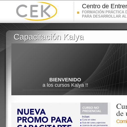
Centro de Entre
FORMACIÓN PRÁCTICA 
PARA DESARROLLAR AL
Capacitación Kalya
Capacitación Kalya
BIENVENIDO
a los cursos Kalya !!
Cur
de 
Comie