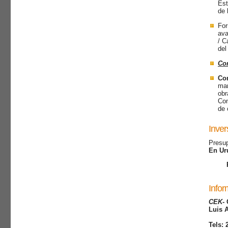
Est
de 
For
ava
/ C
del
Con
Con
man
obr
Com
de 
Inver
Presup
En Uru
Infor
CEK
-
Luis A
Tels: 