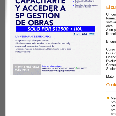
El cu
Un cur
formac
softwa
obra.
A un p
licenc
El cur
Curso 
Guía d
Licenc
Evalua
Consul
Sesion
Materi
Conte
Med
pro
pre
pre
pre