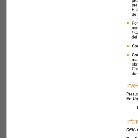
pre
pre
Est
de 
For
ava
/ C
del
Con
Con
man
obr
Com
de 
Inver
Presup
En Uru
Infor
CEK
-