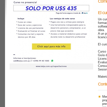
Comie
El cu
Un cur
formac
softwa
obra.
A un p
licenc
El cur
Curso 
Guía d
Licenc
Evalua
Consul
Sesion
Materi
Conte
Med
pro
pre