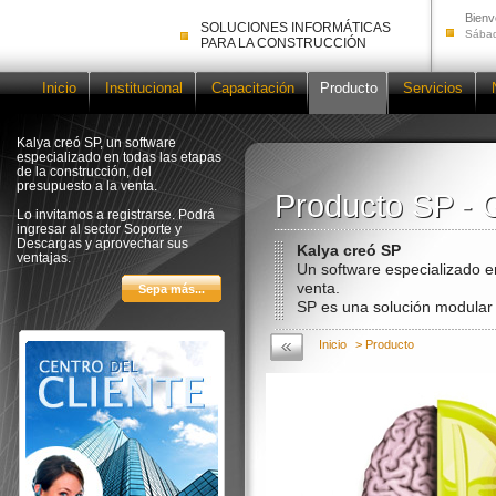
Bienv
SOLUCIONES INFORMÁTICAS
Sábad
PARA LA CONSTRUCCIÓN
Inicio
Institucional
Capacitación
Producto
Servicios
Kalya creó SP, un software
especializado en todas las etapas
de la construcción, del
presupuesto a la venta.
Producto SP - 
Producto SP - 
Lo invitamos a registrarse. Podrá
ingresar al sector Soporte y
Descargas y aprovechar sus
Kalya creó SP
ventajas.
Un software especializado e
venta.
SP es una solución modular 
Inicio
> Producto