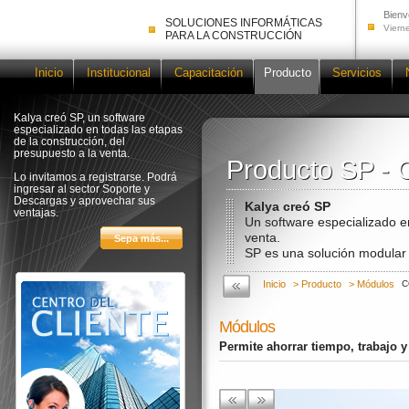
Bienv
SOLUCIONES INFORMÁTICAS
Viern
PARA LA CONSTRUCCIÓN
Inicio
Institucional
Capacitación
Producto
Servicios
Kalya creó SP, un software
especializado en todas las etapas
de la construcción, del
presupuesto a la venta.
Producto SP - 
Producto SP - 
Lo invitamos a registrarse. Podrá
ingresar al sector Soporte y
Descargas y aprovechar sus
Kalya creó SP
ventajas.
Un software especializado e
venta.
SP es una solución modular 
Inicio
> Producto
> Módulos
C
Módulos
Permite ahorrar tiempo, trabajo 