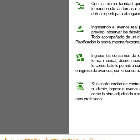
Con la misma facilidad qu
tomando solo las tareas e i
defina el perfil para el segui
Ingresando el avance real 
previsto, observar los desvío
Todo acompañado de un dia
Planificación lo podrá importar/exportar
Ingrese los consumos de lo
forma manual, desde nues
terceros. Esto le permitirá 
el ingreso de avances, con el consumo
Si la configuración de contro
su cliente, ingrese el avance
como la obra adjudicada a su
mas profesional.
Política de privacidad
Términos y condiciones
Contacto