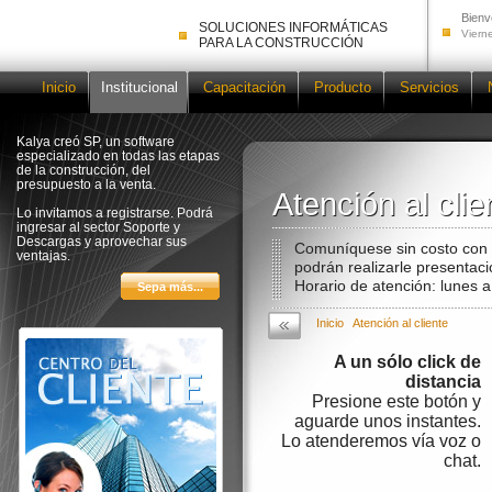
Bienv
SOLUCIONES INFORMÁTICAS
Viern
PARA LA CONSTRUCCIÓN
Inicio
Institucional
Capacitación
Producto
Servicios
Kalya creó SP, un software
especializado en todas las etapas
de la construcción, del
presupuesto a la venta.
Atención al clie
Atención al clie
Lo invitamos a registrarse. Podrá
ingresar al sector Soporte y
Descargas y aprovechar sus
Comuníquese sin costo con n
ventajas.
podrán realizarle presentac
Horario de atención: lunes a
Inicio
Atención al cliente
A un sólo click de
distancia
Presione este botón y
aguarde unos instantes.
Lo atenderemos vía voz o
chat.