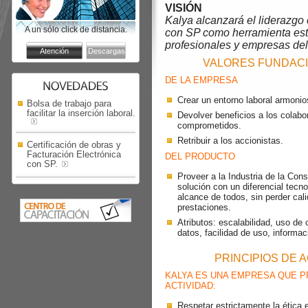
VISIÓN
Kalya alcanzará el liderazgo 
A un sólo click de distancia.
con SP como herramienta est
profesionales y empresas del 
VALORES FUNDAC
DE LA EMPRESA
Crear un entorno laboral armonio
Bolsa de trabajo para
facilitar la inserción laboral.
Devolver beneficios a los colabo
comprometidos.
Retribuir a los accionistas.
Certificación de obras y
Facturación Electrónica
DEL PRODUCTO
con SP.
Proveer a la Industria de la Con
solución con un diferencial tecnol
alcance de todos, sin perder cal
prestaciones.
Atributos: escalabilidad, uso de
datos, facilidad de uso, informac
PRINCIPIOS DE 
KALYA ES UNA EMPRESA QUE P
ACTIVIDAD:
Respetar estrictamente la ética 