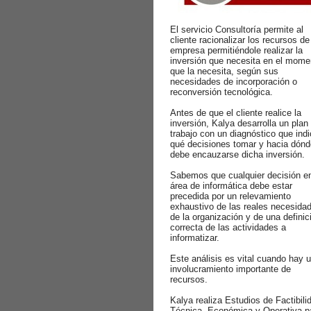
El servicio Consultoría permite al
cliente racionalizar los recursos de
empresa permitiéndole realizar la
inversión que necesita en el mome
que la necesita, según sus
necesidades de incorporación o
reconversión tecnológica.
Antes de que el cliente realice la
inversión, Kalya desarrolla un plan
trabajo con un diagnóstico que ind
qué decisiones tomar y hacia dónd
debe encauzarse dicha inversión.
Sabemos que cualquier decisión en
área de informática debe estar
precedida por un relevamiento
exhaustivo de las reales necesida
de la organización y de una definic
correcta de las actividades a
informatizar.
Este análisis es vital cuando hay 
involucramiento importante de
recursos.
Kalya realiza Estudios de Factibili
Técnica, Económica y Operativa p