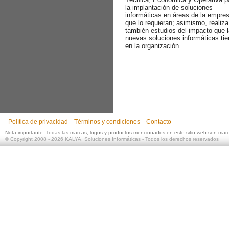
la implantación de soluciones
informáticas en áreas de la empre
que lo requieran; asimismo, realiza
también estudios del impacto que 
nuevas soluciones informáticas ti
en la organización.
Política de privacidad
Términos y condiciones
Contacto
Nota importante: Todas las marcas, logos y productos mencionados en este sitio web son mar
©
Copyright 2008 - 2026
KALYA, Soluciones Informáticas
- Todos los derechos reservados