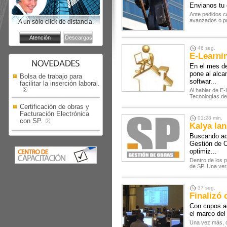
Envianos tu
Ante pedidos co
avanzados o pro
A un sólo click de distancia.
46 seg.
E-Learni
En el mes de
pone al alca
Bolsa de trabajo para
softwar...
facilitar la inserción laboral.
Al hablar de E
Tecnologías de 
Certificación de obras y
Facturación Electrónica
01:28 min.
con SP.
Kalya la
Buscando ada
Gestión de O
optimiz...
Dentro de los 
de SP. Una vers
37 seg.
Finalizó 
Con cupos ag
el marco del
Una vez más, c