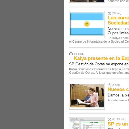
acuerdo con el 
28 seg.
Los curso
Sociedad 
Nuevos curs
Cupos limita
En Kalya comen
el Centro de Informática de la Sociedad Cen
55 seg.
Kalya presente en la Ex
SP Gestión de Obras se expone en 
Kalya Soluciones Informáticas llega a Fema
Gestión de Obras. Al igual que en años ante
2 seg.
Nuevos c
Damos la bie
Agradecemos la
01:23 min.
SP es un