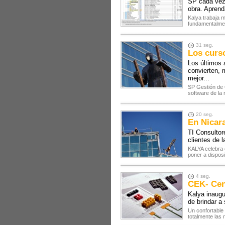
SP cada vez 
obra. Aprend
Kalya trabaja 
fundamentalmen
31 seg.
Los curso
Los últimos 
convierten, 
mejor...
SP Gestión de Ob
software de la
20 seg.
En Nicar
TI Consultor
clientes de l
KALYA celebra 
poner a disposi
4 seg.
CEK- Cen
Kalya inaugu
de brindar a 
Un confortable
totalmente las