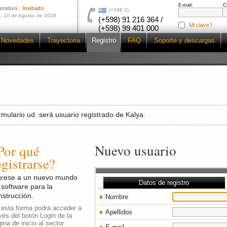
E-mail:
C
enido/a :
Invitado
(+598 2)
, 10 de Agosto de 2026
(+598) 91 216 364 /
Mi clave?
(+598) 99 401 000
Novedades
Trayectoria
Registro
FAQ
Soporte y descargas
mulario ud. será usuario registrado de Kalya.
Nuevo usuario
Por qué
egistrarse?
grese a un nuevo mundo
Datos de registro
 software para la
nstrucción.
Nombre
 esta forma podrá acceder a
Apellidos
vés del botón Login de la
ina de inicio al sector