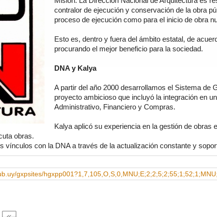
Misión: La Dirección Nacional de Arquitectura es re
contralor de ejecución y conservación de la obra pú
proceso de ejecución como para el inicio de obra n
Esto es, dentro y fuera del ámbito estatal, de acuerd
procurando el mejor beneficio para la sociedad.
DNA y Kalya
A partir del año 2000 desarrollamos el Sistema de G
proyecto ambicioso que incluyó la integración en 
Administrativo, Financiero y Compras.
Kalya aplicó su experiencia en la gestión de obras
cuta obras.
s vínculos con la DNA a través de la actualización constante y sop
ub.uy/gxpsites/hgxpp001?1,7,105,O,S,0,MNU;E;2;2;5;2;55;1;52;1;MNU;