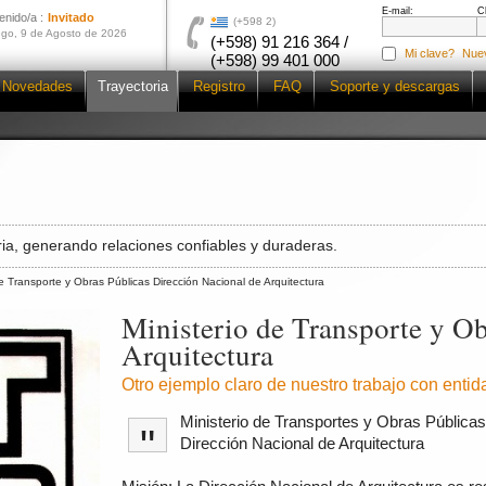
E-mail:
C
enido/a :
Invitado
(+598 2)
go, 9 de Agosto de 2026
(+598) 91 216 364 /
Mi clave?
Nue
(+598) 99 401 000
Novedades
Trayectoria
Registro
FAQ
Soporte y descargas
ia, generando relaciones confiables y duraderas.
de Transporte y Obras Públicas Dirección Nacional de Arquitectura
Ministerio de Transporte y Ob
Arquitectura
Otro ejemplo claro de nuestro trabajo con enti
Ministerio de Transportes y Obras Públicas
"
Dirección Nacional de Arquitectura