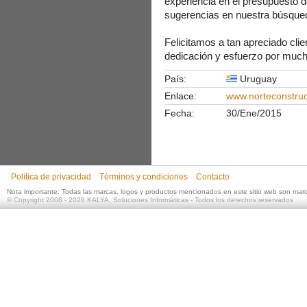
experiencia en el presupuesto d
sugerencias en nuestra búsqued
Felicitamos a tan apreciado cli
dedicación y esfuerzo por muc
País:
Uruguay
Enlace:
www.norteconstru
Fecha:
30/Ene/2015
Política de privacidad
Términos y condiciones
Contacto
Nota importante: Todas las marcas, logos y productos mencionados en este sitio web son mar
©
Copyright 2008 - 2026
KALYA, Soluciones Informáticas
- Todos los derechos reservados