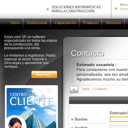
Bienv
SOLUCIONES INFORMÁTICAS
Jueve
PARA LA CONSTRUCCIÓN
Inicio
Institucional
Capacitación
Producto
Servicios
Kalya creó SP, un software
especializado en todas las etapas
de la construcción, del
presupuesto a la venta.
Contacto
Contacto
Lo invitamos a registrarse. Podrá
ingresar al sector Soporte y
Descargas y aprovechar sus
Estimado usuario/a :
ventajas.
Para contactarse con nuestr
personalizada, sea tan amab
Agradecemos mucho su tie
Inicio
> Contacto
Estimado/
Nombre
Apellido