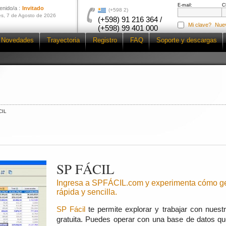
E-mail:
C
enido/a :
Invitado
(+598 2)
es, 7 de Agosto de 2026
(+598) 91 216 364 /
Mi clave?
Nue
(+598) 99 401 000
Novedades
Trayectoria
Registro
FAQ
Soporte y descargas
CIL
SP FÁCIL
Ingresa a SPFÁCIL.com y experimenta cómo ge
rápida y sencilla.
SP Fácil
te permite explorar y trabajar con nues
gratuita. Puedes operar con una base de datos q