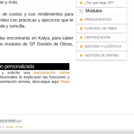
icas y más.
¿Por qué elegir SP?
Módulos
is de costos y sus rendimientos para
ideo con prácticas y ejercicios que te
PRESUPUESTOS
a y sencilla.
CONTROL DE OBRA
as encontrarás en Kalya, para saber
CERTIFICACIÓN
os módulos de SP Gestión de Obras,
GESTIÓN Y LOGÍSTICA
GESTIÓN DE VENTAS
ón personalizada
n y solicite una
presentación online
fesionales le explicarán las funciones y
esentación remota, descargue aquí
Show
1.0
w3c
css