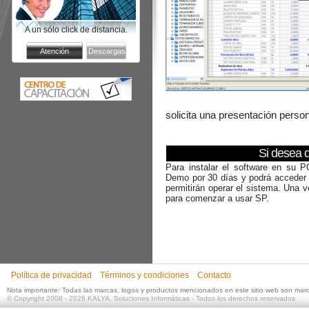
A un sólo click de distancia.
solicita una presentación person
Si desea 
Para instalar el software en su 
Demo por 30 días y podrá acceder 
permitirán operar el sistema. Una v
para comenzar a usar SP.
Política de privacidad
Términos y condiciones
Contacto
Nota importante: Todas las marcas, logos y productos mencionados en este sitio web son mar
©
Copyright 2008 - 2026
KALYA, Soluciones Informáticas
- Todos los derechos reservados