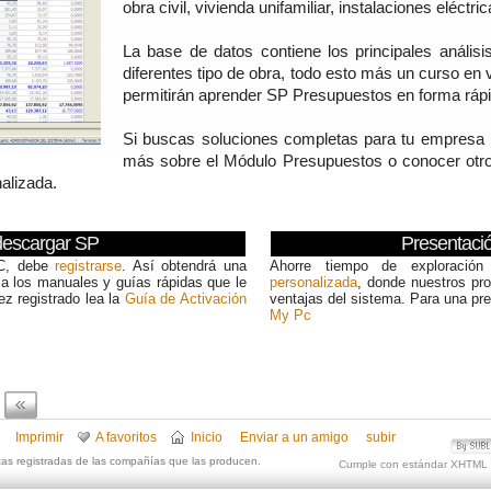
obra civil, vivienda unifamiliar, instalaciones eléctr
La base de datos contiene los principales anális
diferentes tipo de obra, todo esto más un curso en v
permitirán aprender SP Presupuestos en forma rápid
Si buscas soluciones completas para tu empresa l
más sobre el Módulo Presupuestos o conocer otr
alizada.
descargar SP
Presentaci
PC, debe
registrarse
. Así obtendrá una
Ahorre tiempo de exploració
a los manuales y guías rápidas que le
personalizada
, donde nuestros pro
ez registrado lea la
Guía de Activación
ventajas del sistema. Para una pr
My Pc
Imprimir
A favoritos
Inicio
Enviar a un amigo
subir
cas registradas de las compañías que las producen.
Cumple con estándar XHTML 
SUBLIMESOLUTIONS
proyectos de