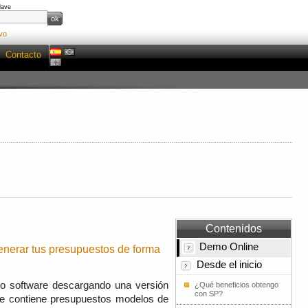
lave
vo
Contacto
Contenidos
Demo Online
nerar tus presupuestos de forma
Desde el inicio
tro software descargando una versión
¿Qué beneficios obtengo
con SP?
ue contiene presupuestos modelos de