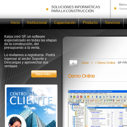
Bienv
SOLUCIONES INFORMÁTICAS
Viern
PARA LA CONSTRUCCIÓN
Inicio
Institucional
Capacitación
Producto
Servicios
Kalya creó SP, un software
especializado en todas las etapas
de la construcción, del
presupuesto a la venta.
Lo invitamos a registrarse. Podrá
ingresar al sector Soporte y
Descargas y aprovechar sus
Inicio
>
> Demo Online
SP FÁ
ventajas.
Demo Online