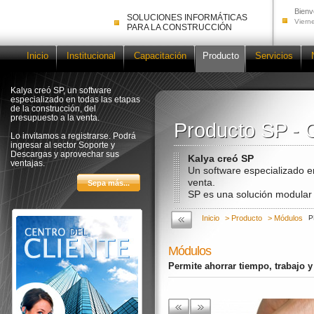
Bienv
SOLUCIONES INFORMÁTICAS
Viern
PARA LA CONSTRUCCIÓN
Inicio
Institucional
Capacitación
Producto
Servicios
Kalya creó SP, un software
especializado en todas las etapas
de la construcción, del
presupuesto a la venta.
Producto SP - 
Producto SP - 
Lo invitamos a registrarse. Podrá
ingresar al sector Soporte y
Descargas y aprovechar sus
Kalya creó SP
ventajas.
Un software especializado e
venta.
SP es una solución modular 
Inicio
> Producto
> Módulos
P
Módulos
Permite ahorrar tiempo, trabajo 