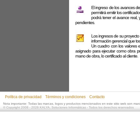
El ingreso de los avances de 
permitirá emitir los certific
podrá tener el avance real, 
pendientes.
Los ingresos de su proyecto 
información gerencial que to
Un cuadro con los valores e
asignado para ejecutar como obra pro
mano de obra, lo certificado al cliente.
Política de privacidad
Términos y condiciones
Contacto
Nota importante: Todas las marcas, logos y productos mencionados en este sitio web son mar
©
Copyright 2008 - 2026
KALYA, Soluciones Informáticas
- Todos los derechos reservados