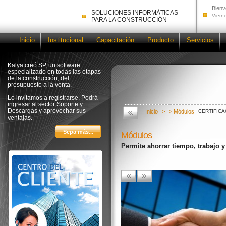
Bienv
SOLUCIONES INFORMÁTICAS
Viern
PARA LA CONSTRUCCIÓN
Inicio
Institucional
Capacitación
Producto
Servicios
Kalya creó SP, un software
especializado en todas las etapas
de la construcción, del
presupuesto a la venta.
Lo invitamos a registrarse. Podrá
ingresar al sector Soporte y
Descargas y aprovechar sus
Inicio
>
> Módulos
CERTIFICA
ventajas.
Módulos
Permite ahorrar tiempo, trabajo 