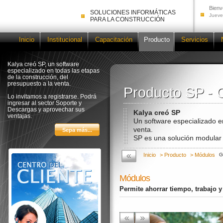
Bienv
SOLUCIONES INFORMÁTICAS
Jueve
PARA LA CONSTRUCCIÓN
Inicio
Institucional
Capacitación
Producto
Servicios
Kalya creó SP, un software
especializado en todas las etapas
de la construcción, del
presupuesto a la venta.
Producto SP - 
Producto SP - 
Lo invitamos a registrarse. Podrá
ingresar al sector Soporte y
Descargas y aprovechar sus
Kalya creó SP
ventajas.
Un software especializado e
venta.
SP es una solución modular 
Inicio
> Producto
> Módulos
G
Módulos
Permite ahorrar tiempo, trabajo 