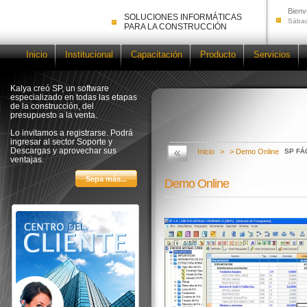
Bienv
SOLUCIONES INFORMÁTICAS
Sábad
PARA LA CONSTRUCCIÓN
Inicio
Institucional
Capacitación
Producto
Servicios
Kalya creó SP, un software
especializado en todas las etapas
de la construcción, del
presupuesto a la venta.
Lo invitamos a registrarse. Podrá
ingresar al sector Soporte y
Descargas y aprovechar sus
Inicio
>
> Demo Online
SP FÁ
ventajas.
Demo Online