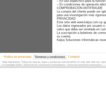
– En uso específico para la función
– En condiciones de operación eléct
COMPROBACIÓN ANTIFRAUDE
La compra del cliente puede ser ap
para una investigación más rigurosa
PRIVACIDAD
Este sitio web www.kalya.com.uy ga
Los datos ingresados por usuario o 
salvo que deba ser revelada en cump
La suscripción a boletines de corre
su cuenta.
Kalya Soluciones Informáticas reser
Política de privacidad
Contacto
Términos y condiciones
Nota importante: Todas las marcas, logos y productos mencionados en este sitio web son mar
©
Copyright 2008 - 2026
KALYA, Soluciones Informáticas
- Todos los derechos reservados