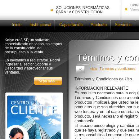
Bienv
SOLUCIONES INFORMÁTICAS
Viern
PARA LA CONSTRUCCIÓN
Inicio
Institucional
Capacitación
Producto
Servicios
Kalya creó SP, un software
especializado en todas las etapas
de la construcción, del
presupuesto a la venta.
Términos y con
Términos y con
Lo invitamos a registrarse. Podrá
ingresar al sector Soporte y
Descargas y aprovechar sus
Inicio
Términos y condiciones
ventajas.
Términos y Condiciones de Uso
INFORMACIÓN RELEVANTE
Es requisito necesario para la adqui
Términos y Condiciones que a conti
productos implicará que usted ha l
productos que son ofrecidos por nu
web tercera y en tal caso estarían 
producto, será necesario el registro
contraseña.
El usuario puede elegir y cambiar 
que se haya registrado y que sea 
la responsabilidad en caso de que e