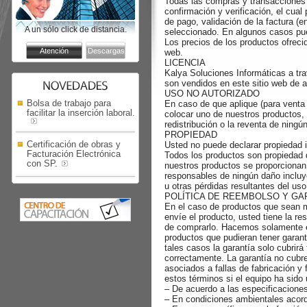
Todas las compras y transacciones 
confirmación y verificación, el cual 
de pago, validación de la factura (e
A un sólo click de distancia.
seleccionado. En algunos casos pued
Los precios de los productos ofreci
web.
LICENCIA
Kalya Soluciones Informáticas a tra
son vendidos en este sitio web de 
USO NO AUTORIZADO
Bolsa de trabajo para
En caso de que aplique (para venta
facilitar la inserción laboral.
colocar uno de nuestros productos, 
redistribución o la reventa de ningún
PROPIEDAD
Certificación de obras y
Usted no puede declarar propiedad i
Facturación Electrónica
Todos los productos son propiedad d
con SP.
nuestros productos se proporcionan 
responsables de ningún daño incluye
u otras pérdidas resultantes del uso
POLÍTICA DE REEMBOLSO Y GA
En el caso de productos que sean 
envíe el producto, usted tiene la 
de comprarlo. Hacemos solamente ex
productos que pudieran tener garant
tales casos la garantía solo cubrirá
correctamente. La garantía no cubr
asociados a fallas de fabricación y
estos términos si el equipo ha sido
– De acuerdo a las especificacione
– En condiciones ambientales acorde