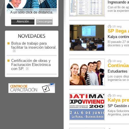
Ingresando 
Con el fin de 
con la experien
A un sólo click de distancia.
16 seg.
SP llega 
Kalya contin
El pasado 27 de
Bolsa de trabajo para
docentes y estu
facilitar la inserción laboral.
Certificación de obras y
19 seg.
Facturación Electrónica
Continúan
con SP.
Estudiantes l
Los cupos disp
Ingeniería se c
35 seg.
Kalya pre
SP Gestión 
Kalya Solucione
Argentina, para