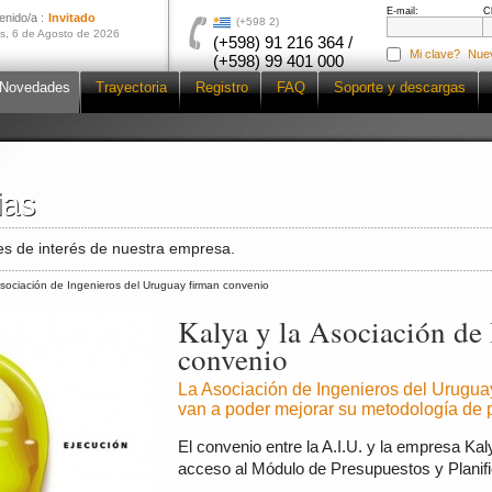
E-mail:
C
enido/a :
Invitado
(+598 2)
s, 6 de Agosto de 2026
(+598) 91 216 364 /
Mi clave?
Nue
(+598) 99 401 000
Novedades
Trayectoria
Registro
FAQ
Soporte y descargas
ias
ias
s de interés de nuestra empresa.
Asociación de Ingenieros del Uruguay firman convenio
Kalya y la Asociación de
convenio
La Asociación de Ingenieros del Uruguay
van a poder mejorar su metodología de 
El convenio entre la A.I.U. y la empresa Kaly
acceso al Módulo de Presupuestos y Planif