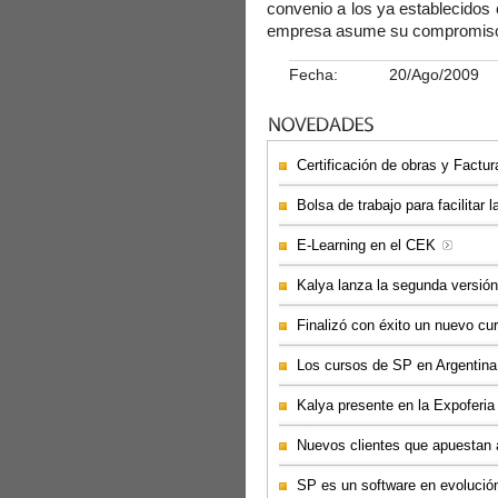
convenio a los ya establecidos 
empresa asume su compromiso de
Fecha:
20/Ago/2009
Certificación de obras y Factu
Bolsa de trabajo para facilitar l
E-Learning en el CEK
Kalya lanza la segunda versió
Finalizó con éxito un nuevo cu
Los cursos de SP en Argentina,
Kalya presente en la Expoferi
Nuevos clientes que apuestan 
SP es un software en evolució