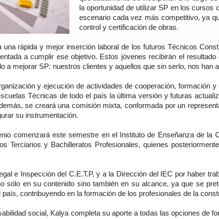
la oportunidad de utilizar SP en los cursos
escenario cada vez más competitivo, ya que
control y certificación de obras.
 una rápida y mejor inserción laboral de los futuros Técnicos Const
entada a cumplir ese objetivo. Estos jóvenes recibirán el resultado
o a mejorar SP: nuestros clientes y aquellos que sin serlo, nos han a
organización y ejecución de actividades de cooperación, formación y
Escuelas Técnicas de todo el país la última versión y futuras actua
emás, se creará una comisión mixta, conformada por un representan
gurar su instrumentación.
nio comenzará este semestre en el Instituto de Enseñanza de la C
s Terciarios y Bachilleratos Profesionales, quienes posteriorment
gal e Inspección del C.E.T.P, y a la Dirección del IEC por haber tra
o sólo en su contenido sino también en su alcance, ya que se pre
l país, contribuyendo en la formación de los profesionales de la constr
sabilidad social, Kalya completa su aporte a todas las opciones de f