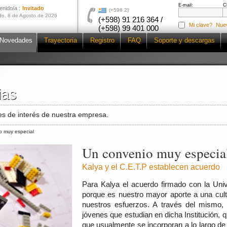
E-mail:
C
enido/a :
Invitado
(+598 2)
o, 8 de Agosto de 2026
(+598) 91 216 364 /
Mi clave?
Nue
(+598) 99 401 000
Novedades
Trayectoria
Registro
FAQ
Soporte y descargas
ias
ias
s de interés de nuestra empresa.
o muy especial
Un convenio muy especia
Kalya y el C.E.T.P establecen acuerdo
Para Kalya el acuerdo firmado con la Uni
porque es nuestro mayor aporte a una cult
nuestros esfuerzos. A través del mismo,
jóvenes que estudian en dicha Institución,
que usualmente se incorporan a lo largo de c