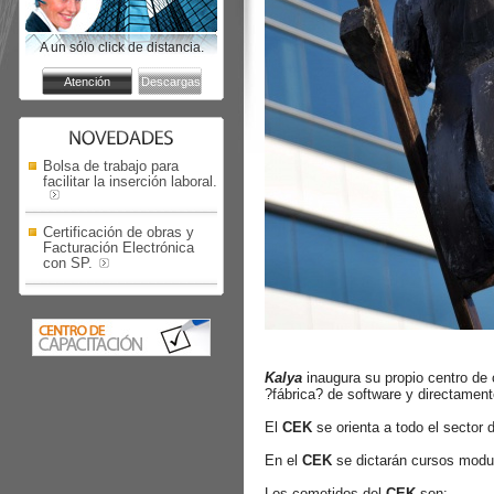
A un sólo click de distancia.
Bolsa de trabajo para
facilitar la inserción laboral.
Certificación de obras y
Facturación Electrónica
con SP.
Kalya
inaugura su propio centro de 
?fábrica? de software y directament
El
CEK
se orienta a todo el sector
En el
CEK
se dictarán cursos modul
Los cometidos del
CEK
son: