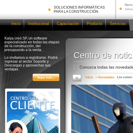
Bienv
SOLUCIONES INFORMÁTICAS
Sábad
PARA LA CONSTRUCCIÓN
Inicio
Institucional
Capacitación
Producto
Servicios
Kalya creó SP, un software
especializado en todas las etapas
de la construcción, del
presupuesto a la venta.
Centro de notic
Centro de notic
Lo invitamos a registrarse. Podrá
ingresar al sector Soporte y
Descargas y aprovechar sus
Conozca todas las novedade
ventajas.
Inicio
> Novedades
Los cursos 