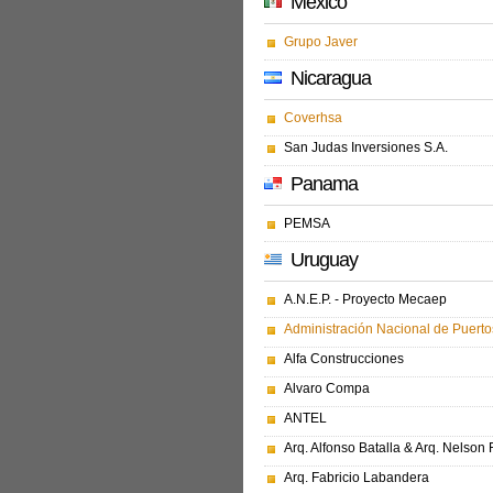
Mexico
Grupo Javer
Nicaragua
Coverhsa
San Judas Inversiones S.A.
Panama
PEMSA
Uruguay
A.N.E.P. - Proyecto Mecaep
Administración Nacional de Puerto
Alfa Construcciones
Alvaro Compa
ANTEL
Arq. Alfonso Batalla & Arq. Nelson
Arq. Fabricio Labandera