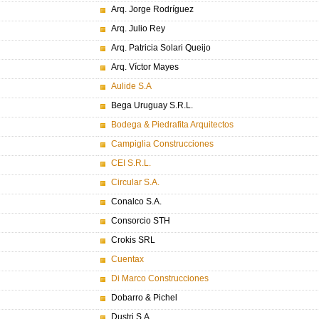
Arq. Jorge Rodríguez
Arq. Julio Rey
Arq. Patricia Solari Queijo
Arq. Víctor Mayes
Aulide S.A
Bega Uruguay S.R.L.
Bodega & Piedrafita Arquitectos
Campiglia Construcciones
CEI S.R.L.
Circular S.A.
Conalco S.A.
Consorcio STH
Crokis SRL
Cuentax
Di Marco Construcciones
Dobarro & Pichel
Dustri S.A.