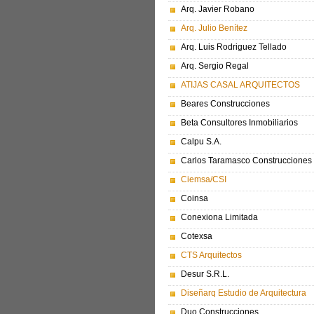
Arq. Javier Robano
Arq. Julio Benítez
Arq. Luis Rodriguez Tellado
Arq. Sergio Regal
ATIJAS CASAL ARQUITECTOS
Beares Construcciones
Beta Consultores Inmobiliarios
Calpu S.A.
Carlos Taramasco Construcciones
Ciemsa/CSI
Coinsa
Conexiona Limitada
Cotexsa
CTS Arquitectos
Desur S.R.L.
Diseñarq Estudio de Arquitectura
Duo Construcciones