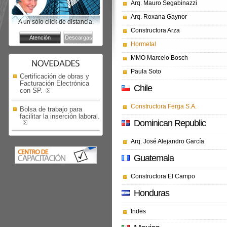
Arq. Mauro Segabinazzi
Arq. Roxana Gaynor
A un sólo click de distancia.
Constructora Arza
Hormetal
MMO Marcelo Bosch
Paula Soto
Certificación de obras y
Facturación Electrónica
Chile
con SP.
Constructora Ferga S.A.
Bolsa de trabajo para
facilitar la inserción laboral.
Dominican Republic
Arq. José Alejandro García
Guatemala
Constructora El Campo
Honduras
Indes