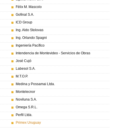
Félix M. Mascolo
Gofinal S.A.
ICD Group
Ing. Aldo Stolovas
Ing. Orlando Spagni
Ingeniería Pacífico
Intendencia de Montevideo - Servicios de Obras
José Cujó
Labesol S.A.
M.T.O.P.
Medina y Possamai Ltda.
Montelecnor
Noviluna S.A.
Omega S.R.L.
Perfil Ltda.
Primex Uruguay