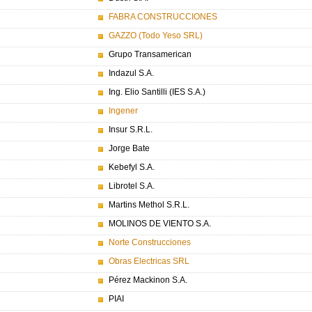
FABRA CONSTRUCCIONES
GAZZO (Todo Yeso SRL)
Grupo Transamerican
Indazul S.A.
Ing. Elio Santilli (IES S.A.)
Ingener
Insur S.R.L.
Jorge Bate
Kebefyl S.A.
Librotel S.A.
Martins Methol S.R.L.
MOLINOS DE VIENTO S.A.
Norte Construcciones
Obras Electricas SRL
Pérez Mackinon S.A.
PIAI