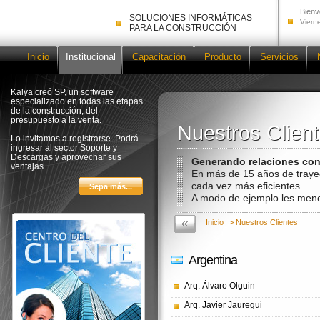
Bienv
SOLUCIONES INFORMÁTICAS
Viern
PARA LA CONSTRUCCIÓN
Inicio
Institucional
Capacitación
Producto
Servicios
Kalya creó SP, un software
especializado en todas las etapas
de la construcción, del
presupuesto a la venta.
Nuestros Clien
Nuestros Clien
Lo invitamos a registrarse. Podrá
ingresar al sector Soporte y
Descargas y aprovechar sus
Generando relaciones con
ventajas.
En más de 15 años de trayec
cada vez más eficientes.
A modo de ejemplo les menc
Inicio
> Nuestros Clientes
Argentina
Arq. Álvaro Olguin
Arq. Javier Jauregui