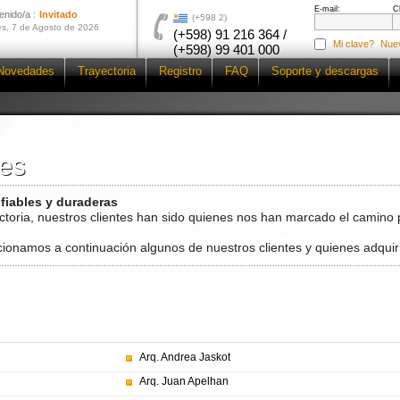
E-mail:
C
enido/a :
Invitado
(+598 2)
es, 7 de Agosto de 2026
(+598) 91 216 364 /
Mi clave?
Nue
(+598) 99 401 000
Novedades
Trayectoria
Registro
FAQ
Soporte y descargas
tes
tes
fiables y duraderas
toria, nuestros clientes han sido quienes nos han marcado el camino
ionamos a continuación algunos de nuestros clientes y quienes adqui
Arq. Andrea Jaskot
Arq. Juan Apelhan